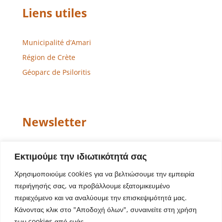
Liens utiles
Municipalité d’Amari
Région de Crète
Géoparc de Psiloritis
Newsletter
Email
Εκτιμούμε την ιδιωτικότητά σας
Χρησιμοποιούμε cookies για να βελτιώσουμε την εμπειρία
περιήγησής σας, να προβάλλουμε εξατομικευμένο
περιεχόμενο και να αναλύουμε την επισκεψιμότητά μας.
Κάνοντας κλικ στο "Αποδοχή όλων", συναινείτε στη χρήση
των cookies από εμάς.