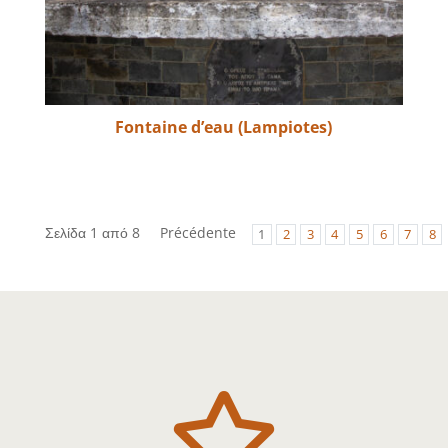
Fontaine d’eau (Lampiotes)
Σελίδα 1 από 8
Précédente
1
2
3
4
5
6
7
8
