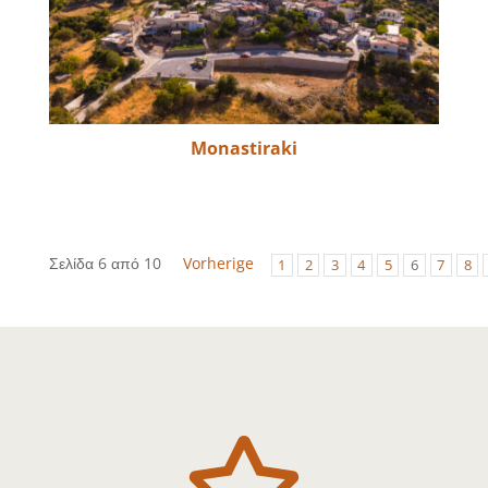
Monastiraki
Σελίδα 6 από 10
Vorherige
1
2
3
4
5
6
7
8