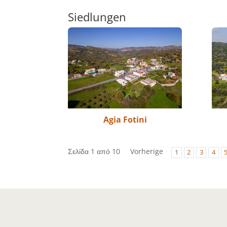
Siedlungen
Agia Fotini
Σελίδα 1 από 10
Vorherige
1
2
3
4