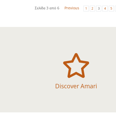
Σελίδα 3 από 6
Previous
1
2
3
4
5

Discover Amari