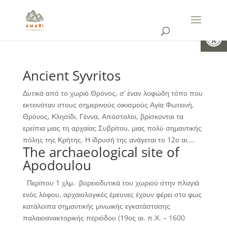
Open
Ancient Syvritos
Δυτικά από το χωριό Θρόνος, σ’ έναν λοφώδη τόπο που
εκτεινόταν στους σημερινούς οικισμούς Αγία Φωτεινή,
Θρόνος, Κλησίδι, Γέννα, Απόστολοι, βρίσκονται τα
ερείπια μιας τη αρχαίας Συβρίτου, μιας πολύ σημαντικής
πόλης της Κρήτης. Η ίδρυσή της ανάγεται το 12ο αι....
The archaeological site of
Apodoulou
Περίπου 1 χλμ. βορειοδυτικά του χωριού στην πλαγιά
ενός λόφου, αρχαιολογικές έρευνες έχουν φέρει στο φως
κατάλοιπα σημαντικής μινωικής εγκατάστασης
παλαιοανακτορικής περιόδου (19ος αι. π.Χ. – 1600