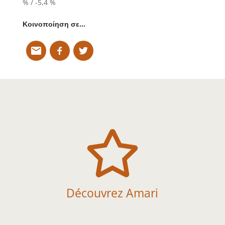
% / -5,4 %
Κοινοποίηση σε…

Découvrez Amari