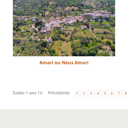
Amari ou Neus Amari
Σελίδα 1 από 10
Précédente
1
2
3
4
5
6
7
8