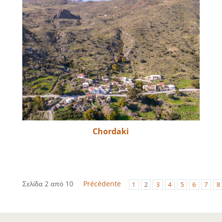
Chordaki
Σελίδα 2 από 10
Précédente
1
2
3
4
5
6
7
8