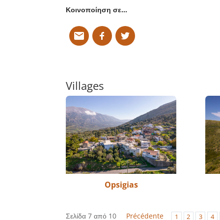
Κοινοποίηση σε…
Villages
Opsigias
Σελίδα 7 από 10
Précédente
1
2
3
4