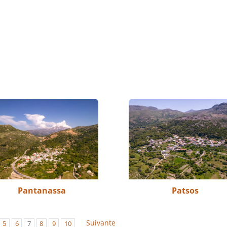
Pantanassa
Patsos
Suivante
5
6
7
8
9
10