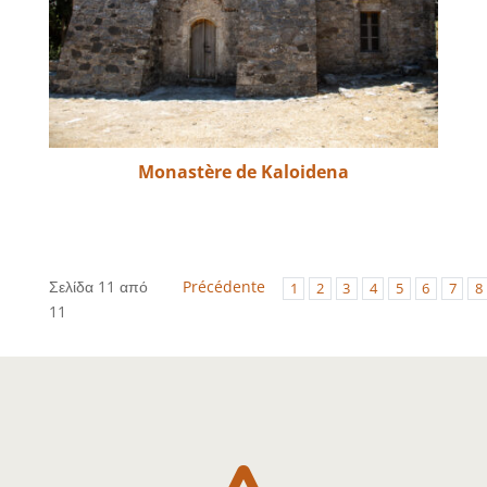
Monastère de Kaloidena
Σελίδα 11 από
Précédente
1
2
3
4
5
6
7
8
11