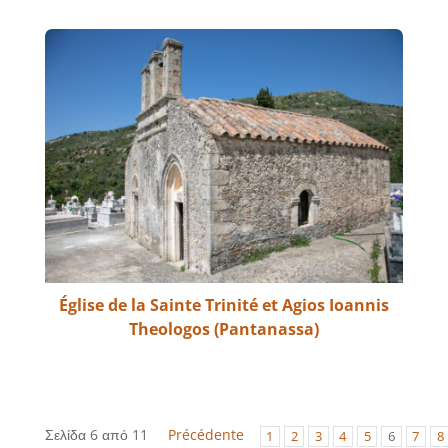
Église de la Sainte Trinité et Agios Ioannis
Theologos (Pantanassa)
Σελίδα 6 από 11
Précédente
1
2
3
4
5
6
7
8