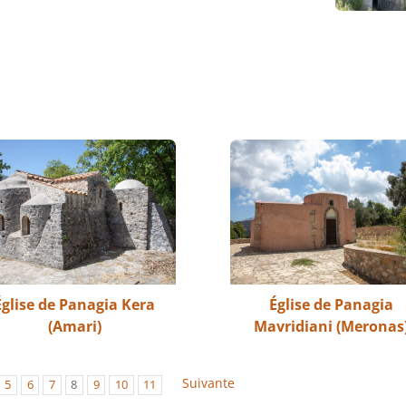
Église de Panagia Kera
Église de Panagia
(Amari)
Mavridiani (Meronas
Suivante
5
6
7
8
9
10
11