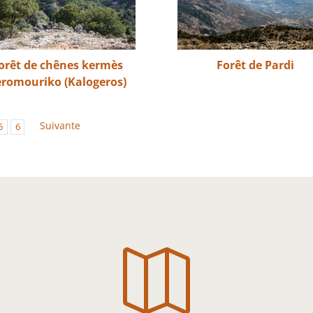
orêt de chênes kermès
Forêt de Pardi
eromouriko (Kalogeros)
Suivante
5
6
