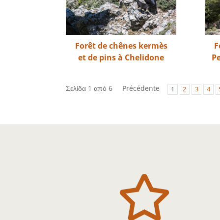
Forêt de chênes kermès
F
et de pins à Chelidone
P
Σελίδα 1 από 6
Précédente
1
2
3
4
