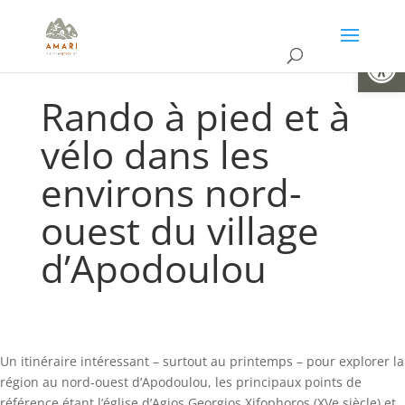
Ouvrir la
Rando à pied et à
vélo dans les
environs nord-
ouest du village
d’Apodoulou
Un itinéraire intéressant – surtout au printemps – pour explorer la
région au nord-ouest d’Apodoulou, les principaux points de
référence étant l’église d’Agios Georgios Xifophoros (XVe siècle) et