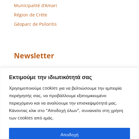
Municipalité d’Amari
Région de Crète
Géoparc de Psiloritis
Newsletter
Email
Εκτιμούμε την ιδιωτικότητά σας
Χρησιμοποιούμε cookies για να βελτιώσουμε την εμπειρία
περιήγησής σας, να προβάλλουμε εξατομικευμένο
περιεχόμενο και να αναλύουμε την επισκεψιμότητά μας.
Κάνοντας κλικ στο "Αποδοχή όλων", συναινείτε στη χρήση
των cookies από εμάς.
Conception de site Web – Développement
Aegean
Αποδοχή
Solutions
| Copyright © 2022 Municipalité d’Amari