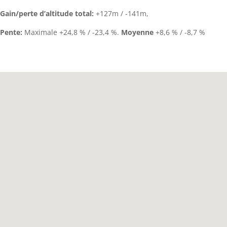
Gain/perte d’altitude total:
+127m / -141m,
Pente:
Maximale +24,8 % / -23,4 %.
Moyenne
+8,6 % / -8,7 %