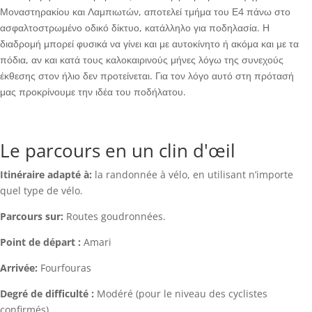
Μοναστηρακίου και Λαμπιωτών, αποτελεί τμήμα του Ε4 πάνω στο
ασφαλτοστρωμένο οδικό δίκτυο, κατάλληλο για ποδηλασία. Η
διαδρομή μπορεί φυσικά να γίνει και με αυτοκίνητο ή ακόμα και με τα
πόδια, αν και κατά τους καλοκαιρινούς μήνες λόγω της συνεχούς
έκθεσης στον ήλιο δεν προτείνεται. Για τον λόγο αυτό στη πρότασή
μας προκρίνουμε την ιδέα του ποδήλατου.
Le parcours en un clin d'œil
Itinéraire adapté à:
la randonnée à vélo, en utilisant n’importe
quel type de vélo.
Parcours sur:
Routes goudronnées.
Point de départ :
Amari
Arrivée:
Fourfouras
Degré de difficulté :
Modéré (pour le niveau des cyclistes
confirmés).