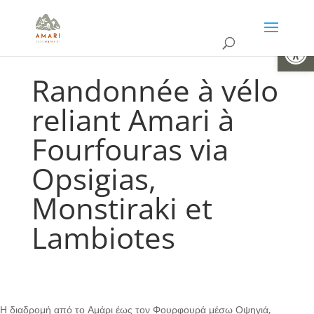
Ouvrir la
Randonnée à vélo
reliant Amari à
Fourfouras via
Opsigias,
Monstiraki et
Lambiotes
Η διαδρομή από το Αμάρι έως τον Φουρφουρά μέσω Οψηγιά,