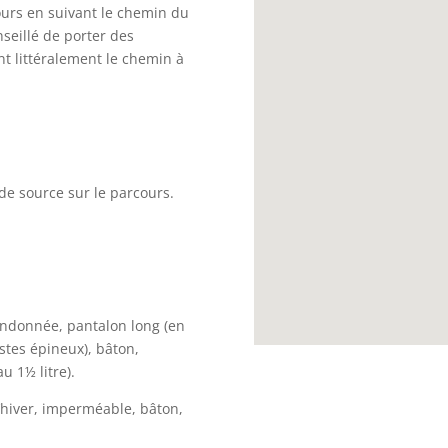
cours en suivant le chemin du
nseillé de porter des
t littéralement le chemin à
de source sur le parcours.
ndonnée, pantalon long (en
stes épineux), bâton,
u 1½ litre).
hiver, imperméable, bâton,