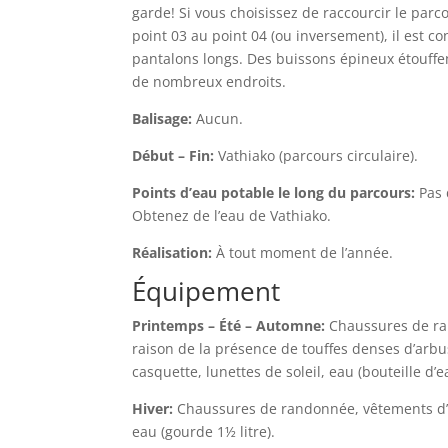
garde! Si vous choisissez de raccourcir le par
point 03 au point 04 (ou inversement), il est co
pantalons longs. Des buissons épineux étouffen
de nombreux endroits.
Balisage:
Aucun.
Début – Fin:
Vathiako (parcours circulaire).
Points d’eau potable le long du parcours:
Pas 
Obtenez de l’eau de Vathiako.
Réalisation:
À tout moment de l’année.
Équipement
Printemps – Été – Automne:
Chaussures de ra
raison de la présence de touffes denses d’arbu
casquette, lunettes de soleil, eau (bouteille d’ea
Hiver:
Chaussures de randonnée, vêtements d’
eau (gourde 1½ litre).