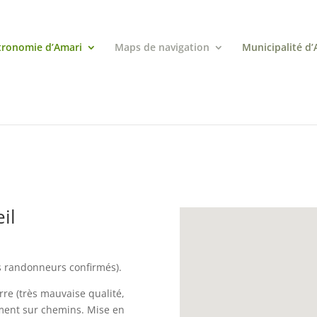
tronomie d’Amari
Maps de navigation
Municipalité d’
ort de Vathiako
il
es randonneurs confirmés).
e (très mauvaise qualité,
ement sur chemins. Mise en