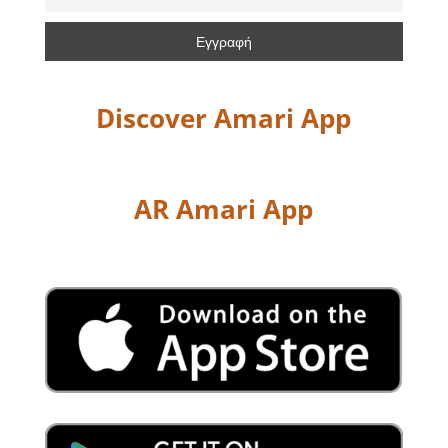
Discover Amari App
AR Amari App