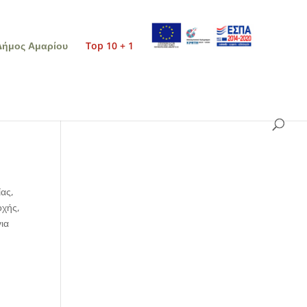
Δήμος Αμαρίου
Top 10 + 1
ίας,
οχής,
ια