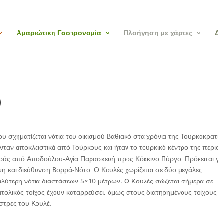
Αμαριώτικη Γαστρονομία
Πλοήγηση με χάρτες
ύ
 σχηματίζεται νότια του οικισμού Βαθιακό στα χρόνια της Τουρκοκρατ
νταν αποκλειστικά από Τούρκους και ήταν το τουρκικό κέντρο της περι
αράς από Αποδούλου-Αγία Παρασκευή προς Κόκκινο Πύργο. Πρόκειται γ
ψη και διεύθυνση Βορρά-Νότο. Ο Κουλές χωρίζεται σε δύο μεγάλες
γαλύτερη νότια διαστάσεων 5×10 μέτρων. Ο Κουλές σώζεται σήμερα σε
ατολικός τοίχος έχουν καταρρεύσει, όμως στους διατηρημένους τοίχους
στρες του Κουλέ.