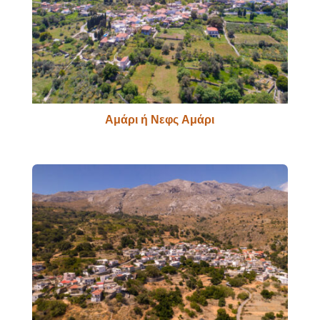
Αμάρι ή Νεφς Αμάρι