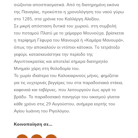
σώζονται αποσπασματικά. Από τη διατηρημένη εικόνα
της Παναγίας, προκύπτει η χρονολόγηση του ναού γύρω
στο 1285, στα χρόνια του Καλλέργη Αλεξίου.
Σε μικρή απόσταση δυτικά του χωριού, στη συμβολή
του ποταμού Πλατύ με το χείμαρρο Μουνούχα, βρίσκεται
η περίφημη Γέφυρα του Μανουρά ή «Καμάρα Μανουρά»,
όπως την αποκαλούν οι ντόπιοι κάτοικοι. Tο τετράτοξο
γεφύρι, κατασκευάστηκε την περίοδο της
Αιγυπτιοκρατίας και αποτελεί σήμερα διατηρητέο
Μνημείο χάρη στη θολοδομία του.
Το χωρίο ιδιαίτερα του Καλοκαιρινούς μήνες, φημίζεται
για τις νυχτερινές βεγγέρες του στα παραδοσιακά στέκια,
καφενειά και ταβέρνες, που λειτουργούν έως αργά το
βράδυ. Το παραδοσιακό πανηγύρι του οικισμού γίνεται
κάθε χρόνο στις 29 Αυγούστου, ανήμερα εορτής του
Αγίου Ιωάννη του Ριγολόγου.
Κοινοποίηση σε…