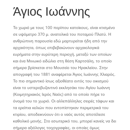
Άγιος Ιωάννης
Το χωριό με τους 100 περίπου κατοίκους, είναι κτισμένο
σε υψόμετρο 370 μ. ανατολικά του ποταμού Πλατύ. Η
ανθρώπινη παρουσία εδώ μαρτυρείται ήδη από την
αρχαιότητα, όπως επιβεβαιώνουν αρχαιολογικά
ευρήματα στην ευρύτερη περιοχή, μεταξύ των οποίων
και ένα Μινωικό ειδώλιο στη θέση Καρτσάλη, το οποίο
σήμερα βρίσκεται στο Μουσείο του Ηρακλείου. Στην
απογραφή του 1881 αναφέρεται Άγιος Ιωάννης Χλιαρός.
Το πιο σημαντικό ίσως αξιοθέατο εντός του οικισμού
είναι το υστεροβυζαντινό εκκλησάκι του Αγίου Ιωάννη
(Κοιμητηριακός Ιερός Ναός) από το οποίο πήρε το
όνομά του το χωριό. Οι αλλεπάλληλες σειρές τάφων και
τα ερείπια κελιών που εντοπίστηκαν περιμετρικά του
κτιρίου, αποδεικνύουν ότι ο ναός αυτός αποτέλεσε
καθολικό μονής. Στο εσωτερικό του, μπορεί κανείς να δει
σήμερα αξιόλογες τοιχογραφίες, οι οποίες όμως