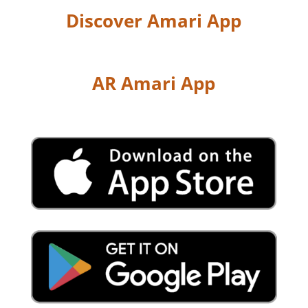
Discover Amari App
AR Amari App