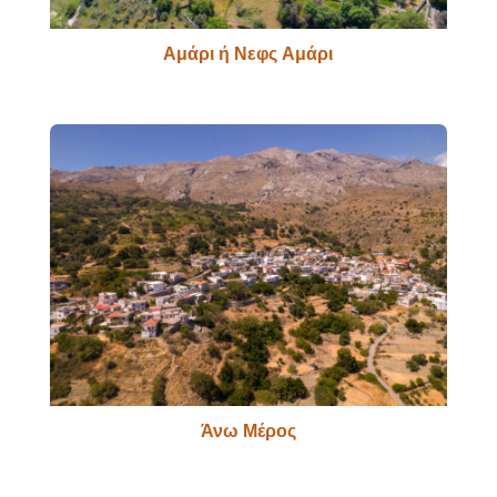
Αμάρι ή Νεφς Αμάρι
Άνω Μέρος