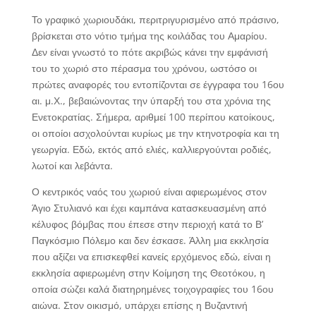
Το γραφικό χωριουδάκι, περιτριγυρισμένο από πράσινο,
βρίσκεται στο νότιο τμήμα της κοιλάδας του Αμαρίου.
Δεν είναι γνωστό το πότε ακριβώς κάνει την εμφάνισή
του το χωριό στο πέρασμα του χρόνου, ωστόσο οι
πρώτες αναφορές του εντοπίζονται σε έγγραφα του 16ου
αι. μ.Χ., βεβαιώνοντας την ύπαρξή του στα χρόνια της
Ενετοκρατίας. Σήμερα, αριθμεί 100 περίπου κατοίκους,
οι οποίοι ασχολούνται κυρίως με την κτηνοτροφία και τη
γεωργία. Εδώ, εκτός από ελιές, καλλιεργούνται ροδιές,
λωτοί και λεβάντα.
Ο κεντρικός ναός του χωριού είναι αφιερωμένος στον
Άγιο Στυλιανό και έχει καμπάνα κατασκευασμένη από
κέλυφος βόμβας που έπεσε στην περιοχή κατά το Β’
Παγκόσμιο Πόλεμο και δεν έσκασε. Άλλη μια εκκλησία
που αξίζει να επισκεφθεί κανείς ερχόμενος εδώ, είναι η
εκκλησία αφιερωμένη στην Κοίμηση της Θεοτόκου, η
οποία σώζει καλά διατηρημένες τοιχογραφίες του 16ου
αιώνα. Στον οικισμό, υπάρχει επίσης η Βυζαντινή