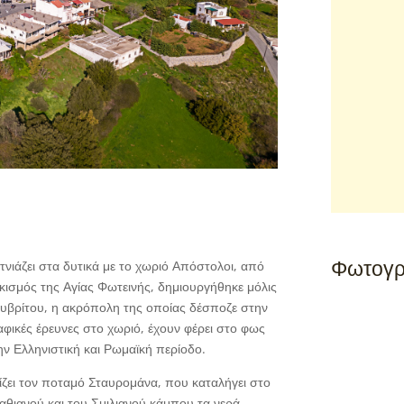
Φωτογρ
τνιάζει στα δυτικά με το χωριό Απόστολοι, από
οικισμός της Αγίας Φωτεινής, δημιουργήθηκε μόλις
 Συβρίτου, η ακρόπολη της οποίας δέσποζε στην
φικές έρευνες στο χωριό, έχουν φέρει στο φως
ν Ελληνιστική και Ρωμαϊκή περίοδο.
τίζει τον ποταμό Σταυρομάνα, που καταλήγει στο
αθιανού και του Σμιλιανού κάμπου τα νερά