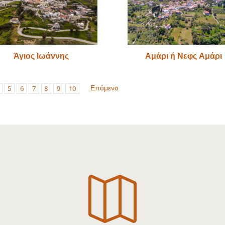
Άγιος Ιωάννης
Αμάρι ή Νεφς Αμάρι
Επόμενο
5
6
7
8
9
10
