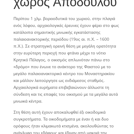
χώρος Αποδούλου
Περίπου 1 χλμ. βορειοδυτικά του χωριού, στην πλαγιά
ενός λόφου, αρχαιολογικές έρευνες έχουν φέρει στο φως
κατάλοιπα σημαντικής μινωικής εγκατάστασης
παλαιοανακτορικής περιόδου (19ος αι. π.Χ. – 1600
π.Χ.). Σε στρατηγική ορεινή θέση με μεγάλη ορατότητα
στην ευρύτερη περιοχή που φτάνει μέχρι το νότιο
Κρητικό Πέλαγος, ο οικισμός απλωνόταν πάνω στο
«δρόμο» που ένωνε το ανάκτορο της Φαιστού με το
μεγάλο παλαιοανακτορικό κέντρο του Μοναστηρακίου
και μάλλον λειτούργησε ως ενδιάμεσος σταθμός.
Αρχαιολογικά ευρήματα επιβεβαιώνουν άλλωστε τη
σύνδεση και τις επαφές του οικισμού με τα μεγάλα αυτά
μινωικά κέντρα.
Στη θέση αυτή έχουν αποκαλυφθεί έξι οικοδομικά
συγκροτήματα. Τα οικοδομήματα με έναν ή και δυο
ορόφους ήταν κλιμακωτά κτισμένα, ακολουθώντας το
ανάγλυφο του εδάφους και έδιναν από μακριά την