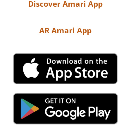
Discover Amari App
AR Amari App