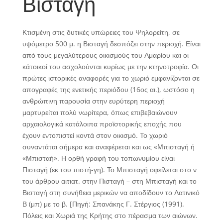
Βισταγή
Κτισμένη στις δυτικές υπώρειες του Ψηλορείτη, σε
υψόμετρο 500 μ. η Βισταγή δεσπόζει στην περιοχή. Είναι
από τους μεγαλύτερους οικισμούς του Αμαρίου και οι
κάτοικοί του ασχολούνται κυρίως με την κτηνοτροφία. Οι
πρώτες ιστορικές αναφορές για το χωριό εμφανίζονται σε
απογραφές της ενετικής περιόδου (16ος αι.), ωστόσο η
ανθρώπινη παρουσία στην ευρύτερη περιοχή
μαρτυρείται πολύ νωρίτερα, όπως επιβεβαιώνουν
αρχαιολογικά κατάλοιπα προϊστορικής εποχής που
έχουν εντοπιστεί κοντά στον οικισμό. Το χωριό
συναντάται σήμερα και αναφέρεται και ως «Μπισταγή ή
«Μπισταή». Η ορθή γραφή του τοπωνυμίου είναι
Πισταγή (εκ του πιστή-γη). Το Μπισταγή οφείλεται στο ν
του άρθρου αιτιατ. στην Πισταγή – στη Μπισταγή και το
Βισταγή στη συνήθεια μερικών να αποδίδουν το Λατινικό
Β (μπ) με το β. [Πηγή: Σπανάκης Γ. Στέργιος (1991).
Πόλεις και Χωριά της Κρήτης στο πέρασμα των αιώνων.