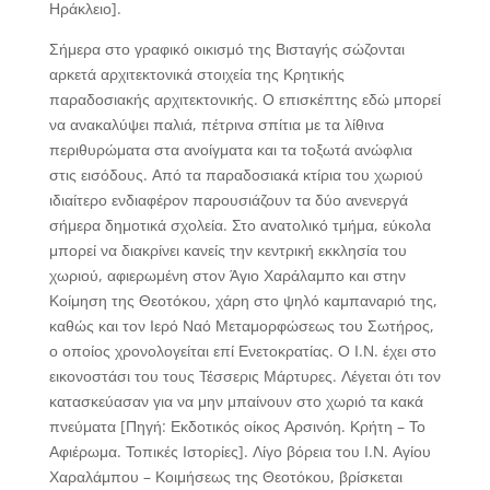
Ηράκλειο].
Σήμερα στο γραφικό οικισμό της Βισταγής σώζονται
αρκετά αρχιτεκτονικά στοιχεία της Κρητικής
παραδοσιακής αρχιτεκτονικής. Ο επισκέπτης εδώ μπορεί
να ανακαλύψει παλιά, πέτρινα σπίτια με τα λίθινα
περιθυρώματα στα ανοίγματα και τα τοξωτά ανώφλια
στις εισόδους. Από τα παραδοσιακά κτίρια του χωριού
ιδιαίτερο ενδιαφέρον παρουσιάζουν τα δύο ανενεργά
σήμερα δημοτικά σχολεία. Στο ανατολικό τμήμα, εύκολα
μπορεί να διακρίνει κανείς την κεντρική εκκλησία του
χωριού, αφιερωμένη στον Άγιο Χαράλαμπο και στην
Κοίμηση της Θεοτόκου, χάρη στο ψηλό καμπαναριό της,
καθώς και τον Ιερό Ναό Μεταμορφώσεως του Σωτήρος,
ο οποίος χρονολογείται επί Ενετοκρατίας. Ο Ι.Ν. έχει στο
εικονοστάσι του τους Τέσσερις Μάρτυρες. Λέγεται ότι τον
κατασκεύασαν για να μην μπαίνουν στο χωριό τα κακά
πνεύματα [Πηγή: Εκδοτικός οίκος Αρσινόη. Κρήτη – Το
Αφιέρωμα. Τοπικές Ιστορίες]. Λίγο βόρεια του Ι.Ν. Αγίου
Χαραλάμπου – Κοιμήσεως της Θεοτόκου, βρίσκεται