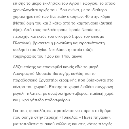
επίσης το μικρό εκκλησάκι του Αγίου Γεωργίου, το οποίο
χρονολογείται αρχές του 15ου αιώνα, με το ιδιαίτερο
χαρακτηριστικό των Ενετικών σκυφίων, 40 στην κύρια
(Νότια) όψη του και 3 κάτω από το καμπαναριό (Δυτική
όψη). Από τους παλαιότερους Ιερούς Ναούς της
περιοχής και εκτός του οικισμού (προς τον οικισμό
Πλατάνια), βρίσκεται η μονόκλιτη καμαροσκέπαστη
εκκλησία του Αγίου Νικολάου, η οποία σώζει
τοιχογραφίες του 12ου και 14ου αιώνα.
Αξίζει επίσης να επισκεφθεί κανείς εδώ το μικρό
Λαογραφικό Μουσείο Βισταγής, καθώς και το
παραδοσιακό Εργαστήρι κεραμικής που βρίσκονται στο
κέντρο του χωριού. Επίσης το χωριό διαθέτει σύγχρονη
μεγάλη πλατεία, με αναψυκτήριο-ταβέρνα, παιδική χαρά
και μικρό γήπεδο ποδοσφαίρου.
Για τους φυσιολάτρες, προτείνεται να πάρετε το δρόμο
που οδηγεί στην περιοχή «Τσικαλάς – Πέντε πηγάδια»,
μια τοποθεσία φυσικού κάλλους και στις νότιες πλαγιές