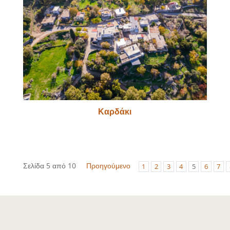
Καρδάκι
Σελίδα 5 από 10
Προηγούμενο
1
2
3
4
5
6
7