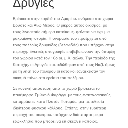
Δρυγιές
Βρίσκεται στην καρδιά του Αμαρίου, ανάμεσα στα χωριά
Βρύσες και Άνω Μέρος. Ο μικρός αυτός οικισμός, με
τους λιγοστούς σήμερα κατοίκους, φαίνεται να έχει μια
μακραίωνη ιστορία. Η ονομασία του προέρχεται από
τους πολλούς δρυγιάδες (βελανιδιές) που υπήρχαν στην
περιοχή. Ενετικές απογραφές επιβεβαιώνουν την ύπαρξη
του χωριού κατά τον 16ο αι. μ.Χ. αιώνα. Την περίοδο της
Κατοχής, οι Δρυγιές ισοπεδώθηκαν από τους Ναζί, όμως
με τη λήξη του πολέμου οι κάτοικοι ξαναέκτισαν τον
οικισμό πάνω στα ερείπια του πολέμου.
Σε κοντινή απόσταση από το χωριό βρίσκεται το
πανέμορφο Σμιλιανό Φαράγγι, με τους εντυπωσιακούς
καταρράκτες και ο Πλατύς Ποταμός, μια τοποθεσία
ιδιαίτερου φυσικού κάλλους. Επίσης, στην ευρύτερη
περιοχή του οικισμού, υπάρχουν διάσπαρτα μικρά
εξωκκλήσια που μπορεί να επισκεφθεί κάποιος.