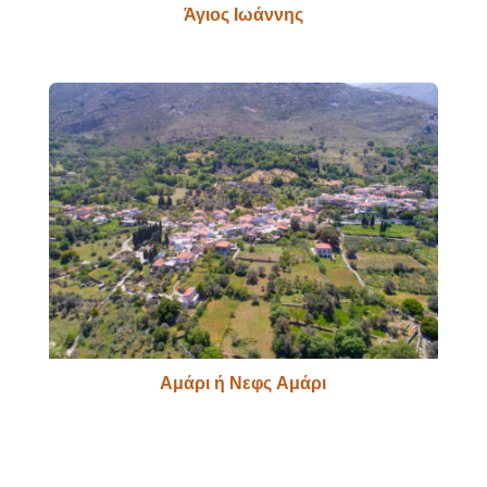
Άγιος Ιωάννης
Αμάρι ή Νεφς Αμάρι