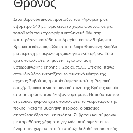
Θρόνος
Στου βορειοδυτικούς πρόποδες του Ψηλορείτη, σε
υψόμετρο 540 μ., βρίσκεται το χωριό Θρόνος, σε μια
τοποθεσία που προσφέρει εκπληκτική θέα στην
καταπράσινη κοιλάδα του Αμαρίου και τον Ψηλορείτη.
Βρίσκεται κάτω ακριβώς από το λόφο Θρονιανή Κεφάλα,
μια περιοχή με μεγάλο αρχαιολογικό ενδιαφέρον. Εδώ
έχει αποκαλυφθεί σημαντική εγκατάσταση
υστερομινωικής εποχής (12ος αι. π.Χ.). Επίσης, πάνω
στον ίδιο λόφο εντοπίζεται το οικιστικό κέντρο της
αρχαίας Συβρίτου, η οποία άκμασε κατά τη Ρωμαϊκή
εποχή. Πρόκειται για σημαντική πόλη της Κρήτης και μία
από τις πρώτες που έκοψαν νομίσματα. Νοτιοδυτικά του
σημερινού χωριού έχει αποκαλυφθεί το νεκροταφείο της
πόλης. Κατά τη Βυζαντινή περίοδο, ο οικισμός
αποτέλεσε έδρα του επισκόπου Συβρίτου και σύμφωνα
με παραδόσεις χάρη στο γεγονός αυτό οφείλεται το
όνομα του χωριού, στο ότι υπήρξε δηλαδή επισκοπικός