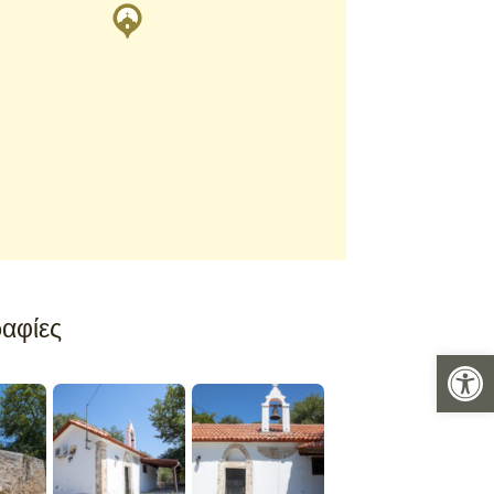
αφίες
Ανοίξτε 