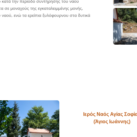
ο κατά την περίοδο συντήρησης του ναού
τα σε μοναχούς της εγκαταλειμμένης μονής,
ου ναού, ενώ τα ερείπια ξυλόφουρνου στα δυτικά
Ιερός Ναός Αγίας Σοφί
(Άγιος Ιωάννης)