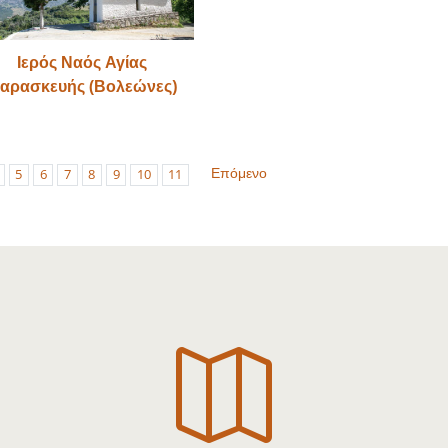
Ιερός Ναός Αγίας
αρασκευής (Βολεώνες)
Επόμενο
5
6
7
8
9
10
11
