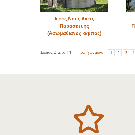
Ιερός Ναός Αγίας
Παρασκευής
Π
(Ασωμαθιανός κάμπος)
Σελίδα 2 από 11
Προηγούμενο
1
2
3
4
