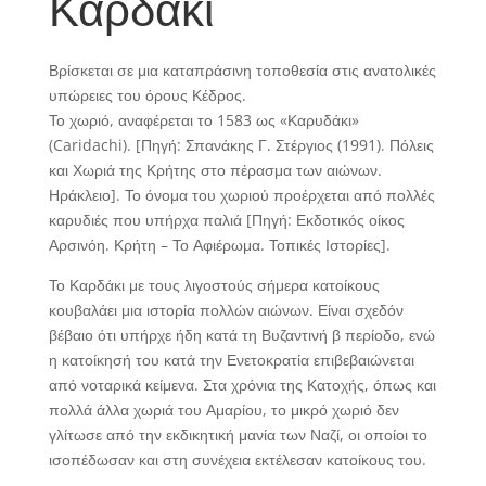
Καρδάκι
Βρίσκεται σε μια καταπράσινη τοποθεσία στις ανατολικές
υπώρειες του όρους Κέδρος.
Το χωριό, αναφέρεται το 1583 ως «Καρυδάκι»
(Caridachi). [Πηγή: Σπανάκης Γ. Στέργιος (1991). Πόλεις
και Χωριά της Κρήτης στο πέρασμα των αιώνων.
Ηράκλειο]. Το όνομα του χωριού προέρχεται από πολλές
καρυδιές που υπήρχα παλιά [Πηγή: Εκδοτικός οίκος
Αρσινόη. Κρήτη – Το Αφιέρωμα. Τοπικές Ιστορίες].
Το Καρδάκι με τους λιγοστούς σήμερα κατοίκους
κουβαλάει μια ιστορία πολλών αιώνων. Είναι σχεδόν
βέβαιο ότι υπήρχε ήδη κατά τη Βυζαντινή β περίοδο, ενώ
η κατοίκησή του κατά την Ενετοκρατία επιβεβαιώνεται
από νοταρικά κείμενα. Στα χρόνια της Κατοχής, όπως και
πολλά άλλα χωριά του Αμαρίου, το μικρό χωριό δεν
γλίτωσε από την εκδικητική μανία των Ναζί, οι οποίοι το
ισοπέδωσαν και στη συνέχεια εκτέλεσαν κατοίκους του.