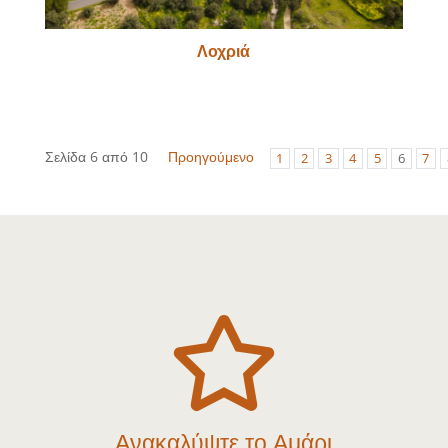
Λοχριά
Σελίδα 6 από 10
Προηγούμενο
1
2
3
4
5
6
7

Ανακαλύψτε το Αμάρι