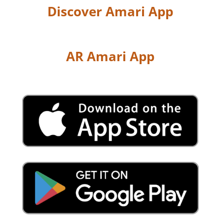
Discover Amari App
AR Amari App