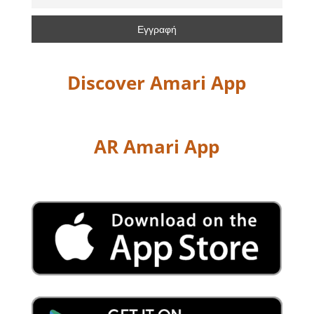
Discover Amari App
AR Amari App