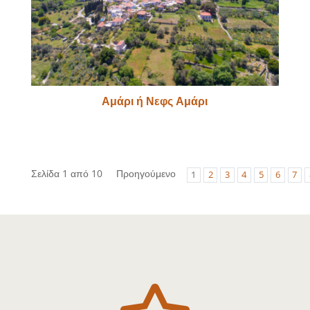
Αμάρι ή Νεφς Αμάρι
Σελίδα 1 από 10
Προηγούμενο
1
2
3
4
5
6
7