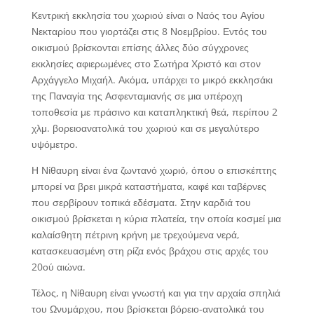
Κεντρική εκκλησία του χωριού είναι ο Ναός του Αγίου
Νεκταρίου που γιορτάζει στις 8 Νοεμβρίου. Εντός του
οικισμού βρίσκονται επίσης άλλες δύο σύγχρονες
εκκλησίες αφιερωμένες στο Σωτήρα Χριστό και στον
Αρχάγγελο Μιχαήλ. Ακόμα, υπάρχει το μικρό εκκλησάκι
της Παναγία της Ασφενταμιανής σε μια υπέροχη
τοποθεσία με πράσινο και καταπληκτική θεά, περίπου 2
χλμ. βορειοανατολικά του χωριού και σε μεγαλύτερο
υψόμετρο.
Η Νίθαυρη είναι ένα ζωντανό χωριό, όπου ο επισκέπτης
μπορεί να βρει μικρά καταστήματα, καφέ και ταβέρνες
που σερβίρουν τοπικά εδέσματα. Στην καρδιά του
οικισμού βρίσκεται η κύρια πλατεία, την οποία κοσμεί μια
καλαίσθητη πέτρινη κρήνη με τρεχούμενα νερά,
κατασκευασμένη στη ρίζα ενός βράχου στις αρχές του
20ού αιώνα.
Τέλος, η Νίθαυρη είναι γνωστή και για την αρχαία σπηλιά
του Ωνυμάρχου, που βρίσκεται βόρειο-ανατολικά του