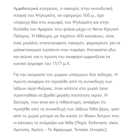
Αμφιθεατρικά κτισμένος, ο οικισμός στην νοτιοδυτική
πλαγιά του Ψηλορείτη, σε υψόμετρο 500 μ., έχει
υπέροχη θέα στις κορυφές του Ψηλορείτη και στην
Κοιλάδα του Αμαρίου που φτάνει μέχρι το Νότιο Κρητικό
Πέλαγος. Η Νίθαυρη, με περίπου 400 κατοίκους, είναι
ένας μεγάλος κτηνοτροφικός οικισμός, φημισμένος για τα
γαλακτοκομικά προϊόντα που παράγει. Κατοικείται εδώ
και αιώνες και η πρώτη του αναφορά εμφανίζεται σε
ενετικό έγγραφο του 1577 μ.Χ.
Για την ονομασία του χωριού υπάρχουν δύο εκδοχές. Η
πρώτη αναφέρει ότι προήλθε από τη συνεκδοχή των
λέξεων νερό-θαύρεις, όταν κάποτε στο χωριό έγινε
προσπάθεια να βρεθεί μεγάλη ποσότητα νερού. Η
δεύτερη, που είναι και η πιθανότερη, αναφέρει ότι
προήλθε από τη συνεκδοχή των λέξεων Νίδα βρεις, γιατί
από το χωριό μπορεί να δει κανείς το Ίδαίον Άντρον που
οι κάτοικοι το ονόμαζαν και Νίδα [Πηγή: Εκδοτικός οίκος
Αρσινόη. Κρήτη – Το Αφιέρωμα. Τοπικές Ιστορίες].