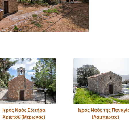
Ιερός Ναός Σωτήρα
Ιερός Ναός της Παναγί
Χριστού (Μέρωνας)
(Λαμπιώτες)