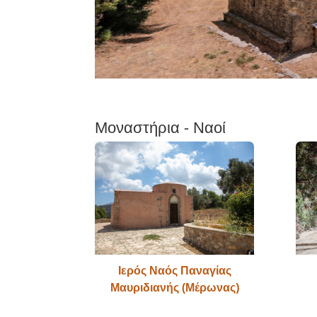
Μοναστήρια - Ναοί
Ιερός Ναός Παναγίας
Μαυριδιανής (Μέρωνας)