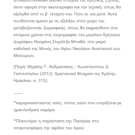
όσον αφορά στην εικονογραφία και την τεχνική, όπως θα
εξελιχθεί από το β΄ τέταρτο του 16ου αι. και μετά. Αυτά
συνδέονται άμεσα με τις εξελίξεις στον χώρο της
μεταβυζαντινής ζωγραφικής, όπως θα εκφρασθούν στα
επόμενα χρόνια στις τοιχογραφίες του μεγάλου Κρητικού
ζωγράφου Θεοφάνη Στερλίτζα-Μπαθά, στο μικρό
καθολικό της Μονής του Αγίου Νικολάου Αναπαυσά των
Μετεώρων.
[Πηγή: Μιχάλης Γ. Ανδριανάκης – Κωνσταντίνος Δ.
Γιαπιτσόγλου (2012). Χριστιανικά Μνημεία της Κρήτης.
Ηράκλειο, σ. 315].
_____
*καμαροσκέπαστος ναός:
τύπος ναού που στεγάζεται με
ημικυλινδρική καμάρα.
*Πλατυτέρα:
η παράσταση της Παναγίας στο
τεταρτοσφαίριο της αψίδας του Ιερού.