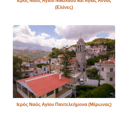
Ιερός Ναός Αγίου Νικολάου και Αγίας Άννας
(Ελένες)
Ιερός Ναός Αγίου Παντελεήμονα (Μέρωνας)