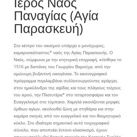
Ιερός Ναός
Παναγίας (Αγία
Παρασκευή)
Στο κέντρο του οικισμού υπάρχει ο μονόχωρος,
καμαροσκέπαστος* ναός της Αγίας Παρασκευής. Ο
Ναός, σύμφωνα με την κτητορική επιγραφή, κτίσθηκε το
1516 με δαπάνες του Γεωργίου Βαρούχα, από την
ομώνυμη βυζαντινή οικογένεια. Το εικονογραφικό
πρόγραμμα περιλαμβάνει συλλειτουργούντες ιεράρχες
στον ημικύλινδρο της αψίδας και τους πλάγιους τοίχους
του ιερού, την Πλατυτέρα* στο τεταρτοσφαίριο και τον
Ευαγγελισμό στο τύμπανο. Χαμηλά εικονίζονται μορφές
όρθιων αγίων, ακολουθεί ζώνη με στηθάρια και στην
καμάρα σκηνές από τον ευαγγελικό και τον θεομητορικό
κύκλο. Στο ιδιαίτερα σημαντικό αυτό τοιχογραφικό
σύνολο, που αποπνέει έντονο κλασικισμό, έχουν
αποκρυσταλλωθεί βασικά στοιχεία της Κρητικής Σχολής,