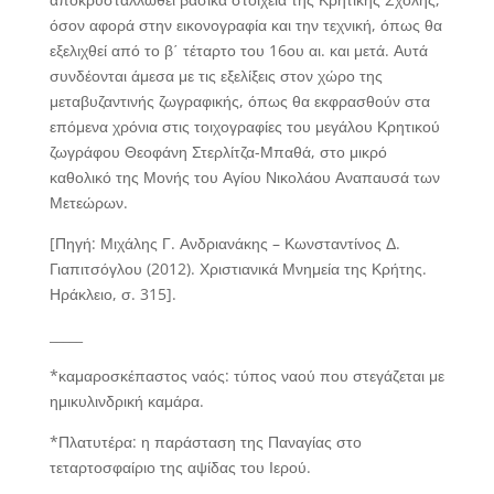
όσον αφορά στην εικονογραφία και την τεχνική, όπως θα
εξελιχθεί από το β΄ τέταρτο του 16ου αι. και μετά. Αυτά
συνδέονται άμεσα με τις εξελίξεις στον χώρο της
μεταβυζαντινής ζωγραφικής, όπως θα εκφρασθούν στα
επόμενα χρόνια στις τοιχογραφίες του μεγάλου Κρητικού
ζωγράφου Θεοφάνη Στερλίτζα-Μπαθά, στο μικρό
καθολικό της Μονής του Αγίου Νικολάου Αναπαυσά των
Μετεώρων.
[Πηγή: Μιχάλης Γ. Ανδριανάκης – Κωνσταντίνος Δ.
Γιαπιτσόγλου (2012). Χριστιανικά Μνημεία της Κρήτης.
Ηράκλειο, σ. 315].
_____
*καμαροσκέπαστος ναός:
τύπος ναού που στεγάζεται με
ημικυλινδρική καμάρα.
*Πλατυτέρα:
η παράσταση της Παναγίας στο
τεταρτοσφαίριο της αψίδας του Ιερού.