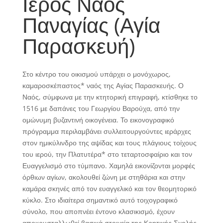
Ιερός Ναός
Παναγίας (Αγία
Παρασκευή)
Στο κέντρο του οικισμού υπάρχει ο μονόχωρος,
καμαροσκέπαστος* ναός της Αγίας Παρασκευής. Ο
Ναός, σύμφωνα με την κτητορική επιγραφή, κτίσθηκε το
1516 με δαπάνες του Γεωργίου Βαρούχα, από την
ομώνυμη βυζαντινή οικογένεια. Το εικονογραφικό
πρόγραμμα περιλαμβάνει συλλειτουργούντες ιεράρχες
στον ημικύλινδρο της αψίδας και τους πλάγιους τοίχους
του ιερού, την Πλατυτέρα* στο τεταρτοσφαίριο και τον
Ευαγγελισμό στο τύμπανο. Χαμηλά εικονίζονται μορφές
όρθιων αγίων, ακολουθεί ζώνη με στηθάρια και στην
καμάρα σκηνές από τον ευαγγελικό και τον θεομητορικό
κύκλο. Στο ιδιαίτερα σημαντικό αυτό τοιχογραφικό
σύνολο, που αποπνέει έντονο κλασικισμό, έχουν
αποκρυσταλλωθεί βασικά στοιχεία της Κρητικής Σχολής,