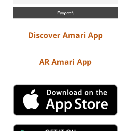
Discover Amari App
AR Amari App