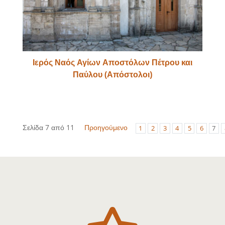
Ιερός Ναός Αγίων Αποστόλων Πέτρου και
Παύλου (Απόστολοι)
Σελίδα 7 από 11
Προηγούμενο
1
2
3
4
5
6
7