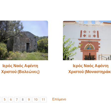
Ιερός Ναός Αφέντη
Ιερός Ναός Αφέντη
Χριστού (Βολεώνες)
Χριστού (Μοναστηράκι
Επόμενο
5
6
7
8
9
10
11