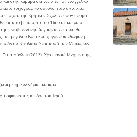
α και στην καμάρα σκηνές από τον ευαγγελικό
ικό αυτό τοιχογραφικό σύνολο, που αποπνέει
ά στοιχεία της Κρητικής Σχολής, όσον αφορά
θεί από το β΄ τέταρτο του 16ου αι. και μετά.
ο της μεταβυζαντινής ζωγραφικής, όπως θα
ες του μεγάλου Κρητικού ζωγράφου Θεοφάνη
ς του Αγίου Νικολάου Αναπαυσά των Μετεώρων.
 Γιαπιτσόγλου (2012). Χριστιανικά Μνημεία της
ται με ημικυλινδρική καμάρα.
ρτοσφαίριο της αψίδας του Ιερού.