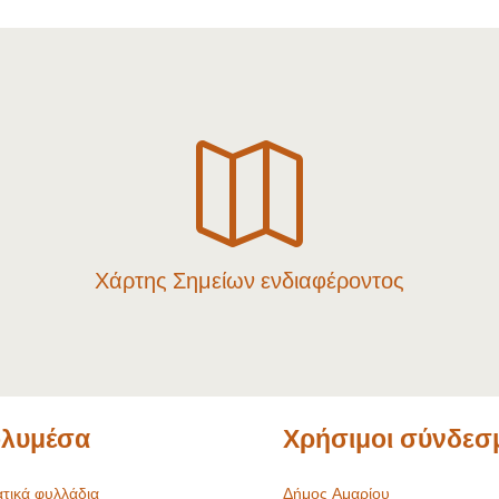

Χάρτης Σημείων ενδιαφέροντος
λυμέσα
Χρήσιμοι σύνδεσ
τικά φυλλάδια
Δήμος Αμαρίου