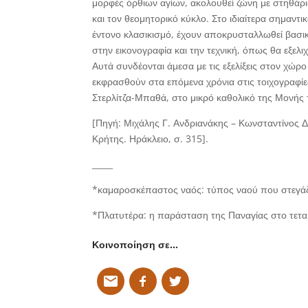
μορφές όρθιων αγίων, ακολουθεί ζώνη με στηθάρι
και τον θεομητορικό κύκλο. Στο ιδιαίτερα σημαντ
έντονο κλασικισμό, έχουν αποκρυσταλλωθεί βασικ
στην εικονογραφία και την τεχνική, όπως θα εξελιχ
Αυτά συνδέονται άμεσα με τις εξελίξεις στον χώρ
εκφρασθούν στα επόμενα χρόνια στις τοιχογραφί
Στερλίτζα-Μπαθά, στο μικρό καθολικό της Μονή
[Πηγή: Μιχάλης Γ. Ανδριανάκης – Κωνσταντίνος Δ.
Κρήτης. Ηράκλειο, σ. 315].
_____
*καμαροσκέπαστος ναός:
τύπος ναού που στεγάζε
*Πλατυτέρα:
η παράσταση της Παναγίας στο τετα
Κοινοποίηση σε…