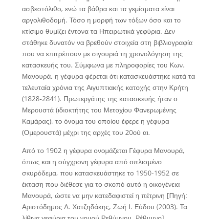
ασβεστόλιθο, ενώ τα βάθρα και τα γεμίσματα είναι
αργολιθοδομή. Τόσο η μορφή των τόξων όσο και το
κτίσιμο θυμίζει έντονα τα Ηπειρωτικά γεφύρια. Δεν
στάθηκε δυνατόν να βρεθούν στοιχεία στη βιβλιογραφία
που να επιτρέπουν με σιγουριά τη χρονολόγηση της
κατασκευής του. Σύμφωνα με πληροφορίες του Κων.
Μανουρά, η γέφυρα φέρεται ότι κατασκευάστηκε κατά τα
τελευταία χρόνια της Αιγυπτιακής κατοχής στην Κρήτη
(1828-2841). Πρωτεργάτης της κατασκευής ήταν ο
Μερουστά (ιδιοκτήτης του Μετοχίου Φανερωμένης
Καμάρας), το όνομα του οποίου έφερε η γέφυρα
(Ομερουστά) μέχρι της αρχές του 20ού αι.
Από το 1902 η γέφυρα ονομάζεται Γέφυρα Μανουρά,
όπως και η σύγχρονη γέφυρα από οπλισμένο
σκυρόδεμα, που κατασκευάστηκε το 1950-1952 σε
έκταση που διέθεσε για το σκοπό αυτό η οικογένεια
Μανουρά, ώστε να μην κατεδαφιστεί η πέτρινη [Πηγή:
Αριστόδημος Λ. Χατζηδάκης, Ζωή Ι. Εύδου (2003). Τα
λίθινα γεφύρια του νομού Ρεθύμνου. Ρέθυμνο].