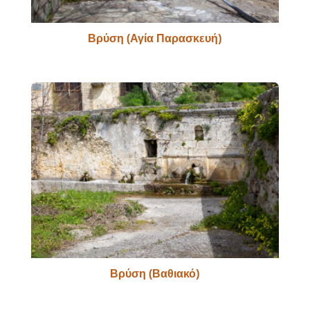
Βρύση (Αγία Παρασκευή)
Βρύση (Βαθιακό)