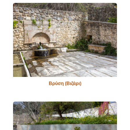
Βρύση (Βιζάρι)