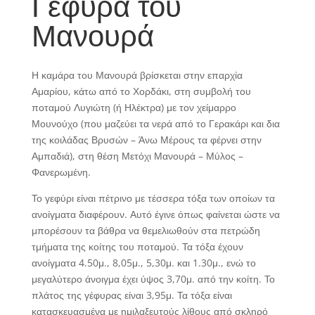
Γέφυρα του
Μανουρά
Η καμάρα του Μανουρά βρίσκεται στην επαρχία
Αμαρίου, κάτω από το Χορδάκι, στη συμβολή του
ποταμού Λυγιώτη (ή Ηλέκτρα) με τον χείμαρρο
Μουνούχο (που μαζεύει τα νερά από το Γερακάρι και δια
της κοιλάδας Βρυσών – Άνω Μέρους τα φέρνει στην
Αμπαδιά), στη θέση Μετόχι Μανουρά – Μύλος –
Φανερωμένη.
Το γεφύρι είναι πέτρινο με τέσσερα τόξα των οποίων τα
ανοίγματα διαφέρουν. Αυτό έγινε όπως φαίνεται ώστε να
μπορέσουν τα βάθρα να θεμελιωθούν στα πετρώδη
τμήματα της κοίτης του ποταμού. Τα τόξα έχουν
ανοίγματα 4.50μ., 8,05μ., 5,30μ. και 1.30μ., ενώ το
μεγαλύτερο άνοιγμα έχει ύψος 3,70μ. από την κοίτη. Το
πλάτος της γέφυρας είναι 3,95μ. Τα τόξα είναι
κατασκευασμένα με ημιλαξευτούς λίθους από σκληρό