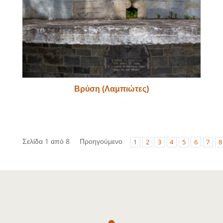
Βρύση (Λαμπιώτες)
Σελίδα 1 από 8
Προηγούμενο
1
2
3
4
5
6
7
8