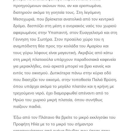
προηγούμενων αιώνων που, αν και ερειπωμένα,
διατηρούν ακόμα τη γοητεία τους. Στη λεγόμενη
Μεσοχωριά, που βρίσκεται ανατολικά από τον κεντρικό
δρόμο, δεσπόζει στη μέση ο ενοριακός ναός του χωριού
αφιερωμένος στην Υπαπαντή, στον Ευαγγελισμό και στη
Γέννηση του Σωτήρα. Στον προαύλιο χώρο του η
ανεμπόδιστη θέα προς την κοιλάδα του Αμαρίου και
τους γύρω λόφους είναι μαγευτική. Ακριβώς από κάτω
στη μικρή πλατειούλα υπάρχουν παραδοσιακά καφενεία
για μερακλήδες, ενώ αρκετά μπορεί να βρει κανείς και
εντός του οικισμού. Δυτικότερα πάνω στην κύρια οδό
που διασχίζει τον οικισμό, στην τοποθεσία Παλιά Βρύση,
όπου υπάρχει ακόμα το μεγάλο πλατάνι και η κρήνη με
τρεχούμενο νερό, έχει διαμορφωθεί απέναντι από το
Ηρώο του χωριού μικρή πλατεία, όπου συνήθως
παίζουν παιδιά.
Έξω από τον Πλάτανο θα βρείτε το μικρό εκκλησάκι του
Προφήτη Ηλία με το το μικρό του σήμαντρο
κατασκευάστηκε από τμήμα βόμβας που έπεσε στην