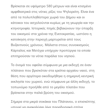
Βρίσκεται σε υψόμετρο 580 μέτρων και είναι κτισμένο
αμφιθεατρικά στις νότιες ρίζες του Ψηλορείτη. Είναι ένα
από τα πολυπληθέστερα χωριά του Δήμου και οι
κάτοικοι του ασχολούνται κυρίως με τη γεωργία και την
κτηνοτροφία. Ιστορικές πηγές βεβαιώνουν την ύπαρξη
του οικισμού στα χρόνια της Ενετοκρατίας, ωστόσο η
κατοίκηση στην περιοχή μαρτυρείται από τους
Βυζαντινούς χρόνους. Μάλιστα στους συνοικισμούς
Κάρταλος και Μετόχια υπήρχαν προπύργια τα οποία
επιτηρούσαν τα νότια παράλια του νησιού.
Το όνομά του οφείλει σύμφωνα με μια εκδοχή σε έναν
πλάτανο που βρισκόταν στα ερείπια αρχαίου ναού, στη
θέση που αργότερα οικοδομήθηκε η σημερινή κεντρική
εκκλησία του χωριού, ενώ σύμφωνα με άλλη εκδοχή, το
τοπωνύμιο προήλθε από το μεγάλο πλατάνι που
βρίσκεται στην παλιά βρύση του οικισμού.
Σήμερα στα μικρά σοκάκια του Πλάτανου, ο επισκέπτης
μπορεί να ανακαλύψει λίγα παραδοσιακά σπίτια