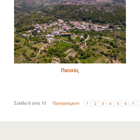
Πατσός
Σελίδα 8 από 10
Προηγούμενο
1
2
3
4
5
6
7