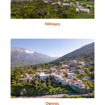
Νίθαυρη
Οψιγιάς