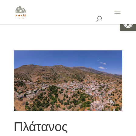
Ανοίξτε 
Πλάτανος