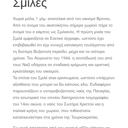
Σμιλές
Χωριό μόλις 1 χλμ. ανατολικά από τον οικισμό Βρύσες.
Από το όνομα του ακατοίκητου σήμερα χωριού πήρε το
όνομά του ο κάμπος ως Σμιλιανός. Η πρώτη μνεία του
Σμιλέ εμφανίζεται σε Ενετικό έγγραφο, ωστόσο έχει
επιβεβαιωθεί ότι είχε συνεχή κατοίκηση τουλάχιστον από
τη δεύτερη Βυζαντινή περίοδο, μέχρι και τα νεότερα
χρόνια. Τον Αύγουστο του 1944, η ισοπέδωσή του από
τους Ναζί οδήγησε σε σταδιακή ερήμωση και οριστική
εγκατάλειψη του οικισμού.
Τα σπίτια του Σμιλέ είναι ερειπωμένα, ωστόσο υπάρχουν
αξιοθέατα που μπορεί να δει κάποιος εδώ. Ενδιαφέρον
παρουσιάζουν ο υστεροβυζαντινός ναός της Παναγίας,
στο εσωτερικό του οποίου διατηρούνται τοιχογραφίες
του 14ου αιώνα, ο ναός του Σωτήρα Χριστού και η
παλαιά κρήνη του χωριού, που πιθανότατα
κατασκευάστηκε στα χρόνια της Τουρκοκρατίας.
Σε μικρή απόσταση από τον οικισμό αξίζει κάποιος να