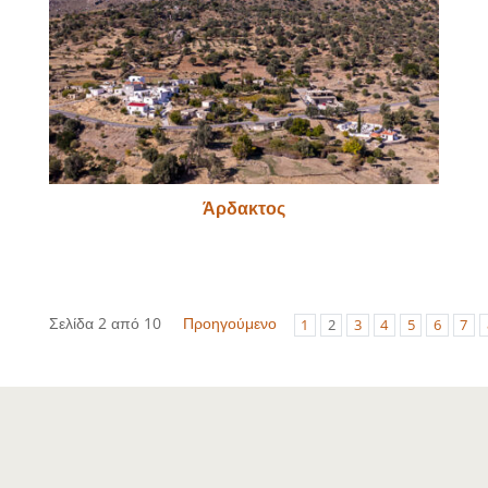
Άρδακτος
Σελίδα 2 από 10
Προηγούμενο
1
2
3
4
5
6
7