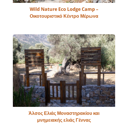
Wild Nature Eco Lodge Camp –
Οικοτουριστικό Κέντρο Μέρωνα
Άλσος Ελιάς Μοναστηρακίου και
μνημειακής ελιάς Γέννας