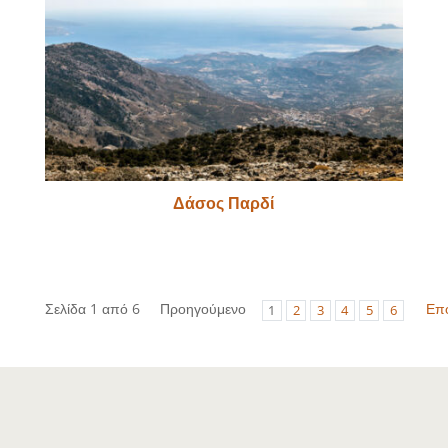
Δάσος Παρδί
Σελίδα 1 από 6
Προηγούμενο
Επ
1
2
3
4
5
6