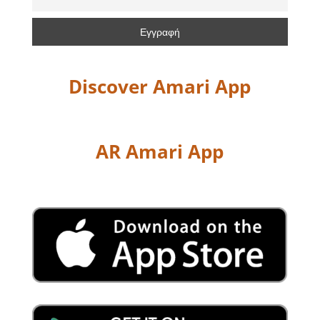
Discover Amari App
AR Amari App