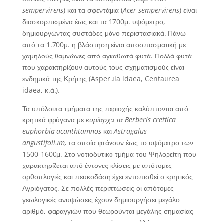
sempervirens
) και τα σφεντάμια (
Acer sempervirens
) είναι
διασκορπισμένα έως και τα 1700μ. υψόμετρο,
δημιουργώντας συστάδες μόνο περιστασιακά. Πάνω
από τα 1.700μ. η βλάστηση είναι αποσπασματική με
χαμηλούς θαμνώνες από αγκαθωτά φυτά. Πολλά φυτά
που χαρακτηρίζουν αυτούς τους σχηματισμούς είναι
ενδημικά της Κρήτης (Asperula idaea, Centaurea
idaea, κ.ά.).
Τα υπόλοιπα τμήματα της περιοχής καλύπτονται από
κρητικά φρύγανα με
κυρίαρχα τα Berberis crettica
euphorbia acanthtamnos
και
Astragalus
angustifolium,
τα οποία φτάνουν έως το υψόμετρο των
1500-1600μ. Στο νοτιοδυτικό τμήμα του Ψηλορείτη που
χαρακτηρίζεται από έντονες κλίσεις με απότομες
ορθοπλαγιές και πευκοδάση έχει εντοπισθεί ο κρητικός
Αγριόγατος. Σε πολλές περιπτώσεις οι απότομες
γεωλογικές ανυψώσεις έχουν δημιουργήσει μεγάλο
αριθμό, φαραγγιών που θεωρούνται μεγάλης σημασίας