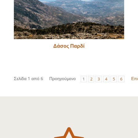
Δάσος Παρδί
Σελίδα 1 από 6
Προηγούμενο
Επ
1
2
3
4
5
6