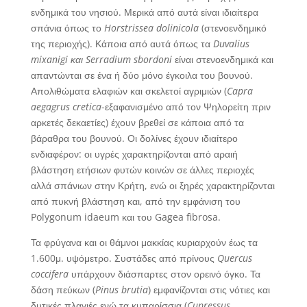
ενδημικά του νησιού. Μερικά από αυτά είναι ιδιαίτερα
σπάνια όπως το
Horstrissea dolinicola
(στενοενδημικό
της περιοχής). Κάποια από αυτά όπως τα
Duvalius
mixanigi και Serradium sbordoni
είναι στενοενδημικά και
απαντώνται σε ένα ή δύο μόνο έγκοιλα του βουνού.
Απολιθώματα ελαφιών και σκελετοί αγριμιών (
Capra
aegagrus cretica
-εξαφανισμένο από τον Ψηλορείτη πριν
αρκετές δεκαετίες) έχουν βρεθεί σε κάποια από τα
βάραθρα του βουνού. Οι δολίνες έχουν ιδιαίτερο
ενδιαφέρον: οι υγρές χαρακτηρίζονται από αραιή
βλάστηση ετήσιων φυτών κοινών σε άλλες περιοχές
αλλά σπάνιων στην Κρήτη, ενώ οι ξηρές χαρακτηρίζονται
από πυκνή βλάστηση και, από την εμφάνιση του
Polygonum idaeum και του Gagea fibrosa.
Τα φρύγανα και οι θάμνοι μακκίας κυριαρχούν έως τα
1.600μ. υψόμετρο. Συστάδες από πρίνους
Quercus
coccifera
υπάρχουν διάσπαρτες στον ορεινό όγκο. Τα
δάση πεύκων (
Pinus brutia
) εμφανίζονται στις νότιες και
δυτικές πλαγιές ενώ τα κυπαρίσσια (
Cupressus