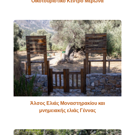
Οικοτουριστικό Κέντρο Μέρωνα
Άλσος Ελιάς Μοναστηρακίου και
μνημειακής ελιάς Γέννας