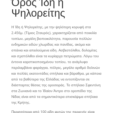
Όρος Ίδη ή
Ψηλορείτης
Η Ίδη ή Ψηλορείτης, με την ψηλότερη κορυφή στα
2.456μ. (Τίμιος Σταυρός), χαρακτηρίζεται από ποικιλία
τοπίων, μεγάλη βιοποικιλότητα, παρουσία πολλών
ενδημικών ειδών χλωρίδας και πανίδας, ακόμα και
σπάνια και απειλούμενα είδη. Ασβεστόλιθοι, δολομίτες
και σχιστόλιθοι είναι τα κυρίαρχα πετρώματα. Λόγω του
έντονα καρστικοποιημένου τοπίου, το ανάγλυφο
περιλαμβάνει φαράγγια, πόλγες, μεγάλο αριθμό δολινών
και πολλές εκατοντάδες σπήλαια και βάραθρα, με κάποια
από τα βαθύτερα της Ελλάδας να εντοπίζονται σε
διάσπαρτες θέσεις της οροσειράς. Το σπήλαιο Σφεντόνη
στα Ζωνιανά και το Ίδαίον Άντρο στο οροπέδιο της
Νίδας είναι από τα σημαντικότερα επισκέψιμα σπήλαια
της Κρήτης.
Περισσότερα από 100 είδη φυτών της περιοχής είναι