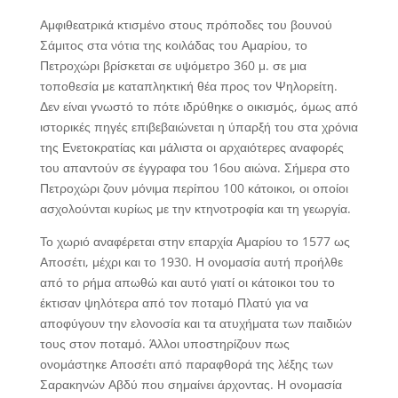
Αμφιθεατρικά κτισμένο στους πρόποδες του βουνού
Σάμιτος στα νότια της κοιλάδας του Αμαρίου, το
Πετροχώρι βρίσκεται σε υψόμετρο 360 μ. σε μια
τοποθεσία με καταπληκτική θέα προς τον Ψηλορείτη.
Δεν είναι γνωστό το πότε ιδρύθηκε ο οικισμός, όμως από
ιστορικές πηγές επιβεβαιώνεται η ύπαρξή του στα χρόνια
της Ενετοκρατίας και μάλιστα οι αρχαιότερες αναφορές
του απαντούν σε έγγραφα του 16ου αιώνα. Σήμερα στο
Πετροχώρι ζουν μόνιμα περίπου 100 κάτοικοι, οι οποίοι
ασχολούνται κυρίως με την κτηνοτροφία και τη γεωργία.
Το χωριό αναφέρεται στην επαρχία Αμαρίου το 1577 ως
Αποσέτι, μέχρι και το 1930. Η ονομασία αυτή προήλθε
από το ρήμα απωθώ και αυτό γιατί οι κάτοικοι του το
έκτισαν ψηλότερα από τον ποταμό Πλατύ για να
αποφύγουν την ελονοσία και τα ατυχήματα των παιδιών
τους στον ποταμό. Άλλοι υποστηρίζουν πως
ονομάστηκε Αποσέτι από παραφθορά της λέξης των
Σαρακηνών Αβδύ που σημαίνει άρχοντας. Η ονομασία