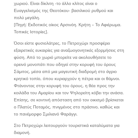
χωριού. Είναι δίκλιτη -το άλλο κλίτος είναι ο
Ευαγγελισμός της Θεοτόκου- βασιλικού ρυθμού και
πολύ μεγάλη.
[Πηγή: Εκδοτικός οίκος Αρσινόη. Κρήτη – Το Αφιέρωμα.
Τοπικές Ιστορίες].
Όσοι είστε φυσιολάτρες, το Πετροχώρι προσφέρει
εξαιρετικές ευκαιρίες για αναζωογονητικές εξορμήσεις στη
φύση. Από το χωριό μπορείτε να ακολουθήσετε το
ορεινό μονοπάτι που οδηγεί στην κορυφή του όρους
Σάμιτος, μέσα από μια μαγευτική διαδρομή στο άγριο
κρητικό τοπίο, όπου κυριαρχούν η πέτρα και οι θάμνοι.
Φτάνοντας στην κορυφή του όρους, η θέα προς την
κοιλάδα του Αμαρίου και τον Ψηλορείτη κόβει την ανάσα.
Επίσης, σε κοντινή απόσταση από τον οικισμό βρίσκεται
ο Πλατύς Ποταμός, πνιγμένος στο πράσινο, καθώς και
το πανέμορφο Σμιλιανό Φαράγγι.
Στο Πετροχώρι λειτουργούν τουριστικά καταλύματα για
διαμονή.