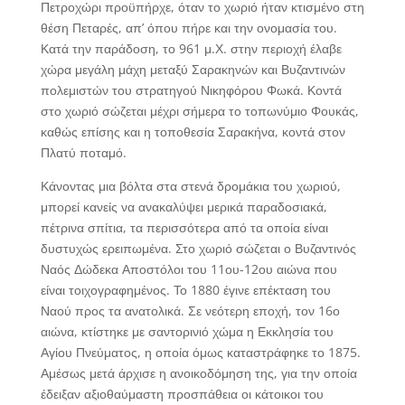
Πετροχώρι προϋπήρχε, όταν το χωριό ήταν κτισμένο στη
θέση Πεταρές, απ’ όπου πήρε και την ονομασία του.
Κατά την παράδοση, το 961 μ.Χ. στην περιοχή έλαβε
χώρα μεγάλη μάχη μεταξύ Σαρακηνών και Βυζαντινών
πολεμιστών του στρατηγού Νικηφόρου Φωκά. Κοντά
στο χωριό σώζεται μέχρι σήμερα το τοπωνύμιο Φουκάς,
καθώς επίσης και η τοποθεσία Σαρακήνα, κοντά στον
Πλατύ ποταμό.
Κάνοντας μια βόλτα στα στενά δρομάκια του χωριού,
μπορεί κανείς να ανακαλύψει μερικά παραδοσιακά,
πέτρινα σπίτια, τα περισσότερα από τα οποία είναι
δυστυχώς ερειπωμένα. Στο χωριό σώζεται ο Βυζαντινός
Ναός Δώδεκα Αποστόλοι του 11ου-12ου αιώνα που
είναι τοιχογραφημένος. Το 1880 έγινε επέκταση του
Ναού προς τα ανατολικά. Σε νεότερη εποχή, τον 16ο
αιώνα, κτίστηκε με σαντορινιό χώμα η Εκκλησία του
Αγίου Πνεύματος, η οποία όμως καταστράφηκε το 1875.
Αμέσως μετά άρχισε η ανοικοδόμηση της, για την οποία
έδειξαν αξιοθαύμαστη προσπάθεια οι κάτοικοι του