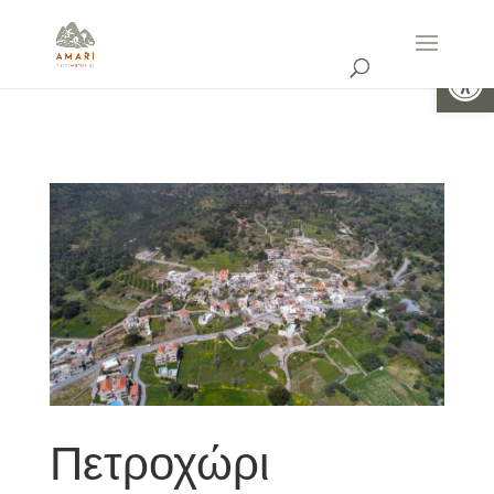
Ανοίξτε 
Πετροχώρι