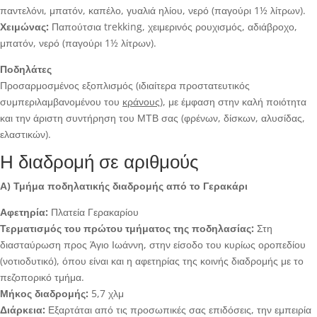
παντελόνι, μπατόν, καπέλο, γυαλιά ηλίου, νερό (παγούρι 1½ λίτρων).
Χειμώνας:
Παπούτσια trekking, χειμερινός ρουχισμός, αδιάβροχο,
μπατόν, νερό (παγούρι 1½ λίτρων).
Ποδηλάτες
Προσαρμοσμένος εξοπλισμός (ιδιαίτερα προστατευτικός
συμπεριλαμβανομένου του
κράνους
), με έμφαση στην καλή ποιότητα
και την άριστη συντήρηση του ΜΤΒ σας (φρένων, δίσκων, αλυσίδας,
ελαστικών).
Η διαδρομή σε αριθμούς
Α) Τμήμα ποδηλατικής διαδρομής από το Γερακάρι
Αφετηρία:
Πλατεία Γερακαρίου
Τερματισμός του πρώτου τμήματος της ποδηλασίας:
Στη
διασταύρωση προς Άγιο Ιωάννη, στην είσοδο του κυρίως οροπεδίου
(νοτιοδυτικό), όπου είναι και η αφετηρίας της κοινής διαδρομής με το
πεζοπορικό τμήμα.
Μήκος διαδρομής:
5,7 χλμ
Διάρκεια:
Εξαρτάται από τις προσωπικές σας επιδόσεις, την εμπειρία