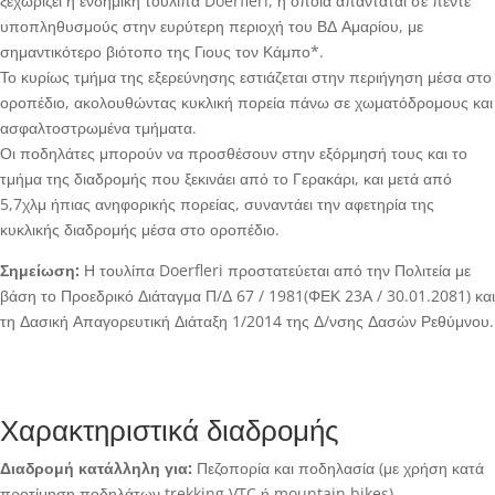
ξεχωρίζει η ενδημική τουλίπα Doerfleri, η οποία απαντάται σε πέντε
υποπληθυσμούς στην ευρύτερη περιοχή του ΒΔ Αμαρίου, με
σημαντικότερο βιότοπο της Γιους τον Κάμπο*.
Το κυρίως τμήμα της εξερεύνησης εστιάζεται στην περιήγηση μέσα στο
οροπέδιο, ακολουθώντας κυκλική πορεία πάνω σε χωματόδρομους και
ασφαλτοστρωμένα τμήματα.
Οι ποδηλάτες μπορούν να προσθέσουν στην εξόρμησή τους και το
τμήμα της διαδρομής που ξεκινάει από το Γερακάρι, και μετά από
5,7χλμ ήπιας ανηφορικής πορείας, συναντάει την αφετηρία της
κυκλικής διαδρομής μέσα στο οροπέδιο.
Σημείωση:
Η τουλίπα Doerfleri προστατεύεται από την Πολιτεία με
βάση το Προεδρικό Διάταγμα Π/Δ 67 / 1981(ΦΕΚ 23Α / 30.01.2081) και
τη Δασική Απαγορευτική Διάταξη 1/2014 της Δ/νσης Δασών Ρεθύμνου.
Χαρακτηριστικά διαδρομής
Διαδρομή κατάλληλη για:
Πεζοπορία και ποδηλασία (με χρήση κατά
προτίμηση ποδηλάτων trekking VTC ή mountain bikes).