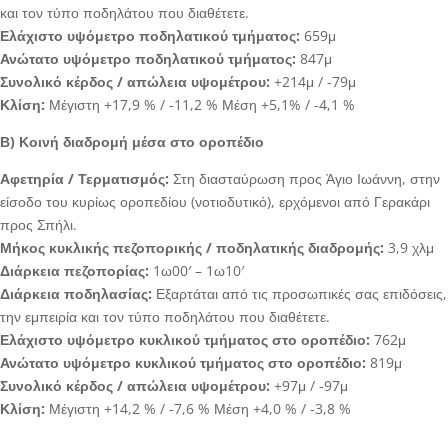
και τον τύπο ποδηλάτου που διαθέτετε.
Ελάχιστο υψόμετρο ποδηλατικού τμήματος:
659μ
Ανώτατο υψόμετρο ποδηλατικού τμήματος:
847μ
Συνολικό κέρδος / απώλεια υψομέτρου:
+214μ / -79μ
Κλίση:
Μέγιστη +17,9 % / -11,2 % Μέση +5,1% / -4,1 %
Β) Κοινή διαδρομή μέσα στο οροπέδιο
Αφετηρία / Τερματισμός:
Στη διασταύρωση προς Άγιο Ιωάννη, στην
είσοδο του κυρίως οροπεδίου (νοτιοδυτικό), ερχόμενοι από Γερακάρι
προς Σπήλι.
Μήκος κυκλικής πεζοπορικής / ποδηλατικής διαδρομής:
3,9 χλμ
Διάρκεια πεζοπορίας:
1ω00′ – 1ω10′
Διάρκεια ποδηλασίας:
Εξαρτάται από τις προσωπικές σας επιδόσεις,
την εμπειρία και τον τύπο ποδηλάτου που διαθέτετε.
Ελάχιστο υψόμετρο κυκλικού τμήματος στο οροπέδιο:
762μ
Ανώτατο υψόμετρο κυκλικού τμήματος στο οροπέδιο:
819μ
Συνολικό κέρδος / απώλεια υψομέτρου:
+97μ / -97μ
Κλίση:
Μέγιστη +14,2 % / -7,6 % Μέση +4,0 % / -3,8 %