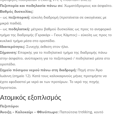
Πεζοπορία και ποδηλασία πάνω σε:
Χωματόδρομους και άσφαλτο.
Βαθμός δυσκολίας:
– ως
πεζοπορική:
εύκολη διαδρομή (προτείνεται σε οικογένειες με
μικρά παιδιά),
– ως
ποδηλατική:
μέτριου βαθμού δυσκολίας ως προς το ανηφορικό
τμήμα της διαδρομής (Γερακάρι – Γιους Κάμπος) – εύκολη ως προς το
κυκλικό τμήμα μέσα στο οροπέδιο.
Ιδιαιτερότητες:
Συνεχής έκθεση στον ήλιο.
Σήμανση:
Επαρκής για το ποδηλατικό τμήμα της διαδρομής πάνω
στην άσφαλτο, ανύπαρκτη για το πεζοπορικό / ποδηλατικό μέσα στο
οροπέδιο.
Σημείο πόσιμου νερού πάνω στη διαδρομή:
Πηγή στον Άγιο
Ιωάννη (σημείο 12). Κατά τους καλοκαιρινούς μήνες προτιμήστε να
έχετε εφοδιαστεί με νερό εκ των προτέρων. Το νερό της πηγής
λιγοστεύει.
Ατομικός εξοπλισμός
Πεζοπόροι
Άνοιξη – Καλοκαίρι – Φθινόπωρο:
Παπούτσια trekking, κοντό