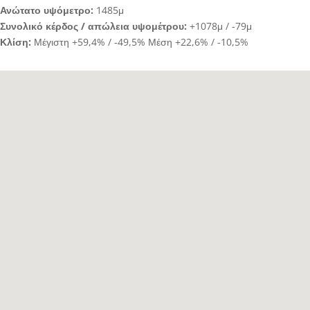
Ανώτατο υψόμετρο:
1485μ
Συνολικό κέρδος / απώλεια υψομέτρου:
+1078μ / -79μ
Κλίση:
Μέγιστη +59,4% / -49,5% Μέση +22,6% / -10,5%