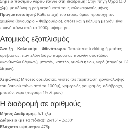
Σημείο πόσιμου νερού πάνω στη διαδρομή:
Στην πηγή Όχρα (3,0
χλμ), με αδύναμη ροή νερού κατά τους καλοκαιρινούς μήνες.
Πραγματοποίηση:
Κάθε εποχή του έτους, όμως προσοχή τον
χειμώνα (Ιανουάριο – Φεβρουάριο), οπότε και η κάλυψη με χιόνι είναι
πυκνή πάνω από τα 1000μ υψόμετρο.
Ατομικός εξοπλισμός
Άνοιξη – Καλοκαίρι – Φθινόπωρο:
Παπούτσια trekking ή μπότες
ορειβασίας, παντελόνι (λόγω παρουσίας πυκνών συστάδων
ακανθωτών θάμνων), μπατόν, καπέλο, γυαλιά ηλίου, νερό (παγούρι 1½
λίτρων).
Χειμώνας:
Μπότες ορειβασίας, γκέτες (σε περίπτωση χιονοκάλυψης
του βουνού πάνω από τα 1000μ), χειμερινός ρουχισμός, αδιάβροχο,
μπατόν, νερό (παγούρι 1½ λίτρων).
Η διαδρομή σε αριθμούς
Μήκος Διαδρομής:
5,1 χλμ
Διάρκεια (με τα πόδια):
2ω15′ – 2ω30′
Ελάχιστο υψόμετρο:
478μ