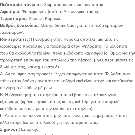
Πεζοπορία πάνω σε:
Χωματόδρομους και μονοπάτια.
Αφετηρία:
Φουρφουράς (από το Αστυνομικό τμήμα).
Τερματισμός:
Κορυφή Κορακιά.
Βαθμός δυσκολίας:
Μέσης δυσκολίας (για το επίπεδο έμπειρων
πεζοπόρων).
Ιδιαιτερότητες:
Η ανάβαση στην Κορακιά αποτελεί μία από τις
ωραιότερες προτάσεις για πεζοπορία στον Ψηλορείτη. Το μονοπάτι
που θα ακολουθήσετε είναι πολύ ευδιάκριτο και ασφαλές. Όμως για την
προαιρετική
επίσκεψη του σπηλαίου της Λέσκας,
μην υπερτιμήσετε
τις
δυνάμεις σας, και σημειώστε ότι:
Α. Αν το ύψος σας προκαλεί ίλιγγο αποφύγετε να πάτε. Το λαξευμένο
πάνω στον βράχο μονοπάτι που οδηγεί εκεί είναι στενό και εκτεθειμένο
σε γκρεμό δεκάδων μέτρων.
Β. Η εξερεύνηση του σπηλαίου απαιτεί βασικό σπηλαιολογικό
εξοπλισμό (κράνος, φακό, όπως και σχοινί 10μ, για την ασφαλή
κατάβαση αμέσως μετά την είσοδο στο σπήλαιο).
Γ. Αν αποφασίσετε να πάτε, μην πάτε μόνος και ενημερώστε κάποιο
άλλο άτομο (εκτός σπηλαίου) για την απόφασή σας.
Σήμανση:
Επαρκής.