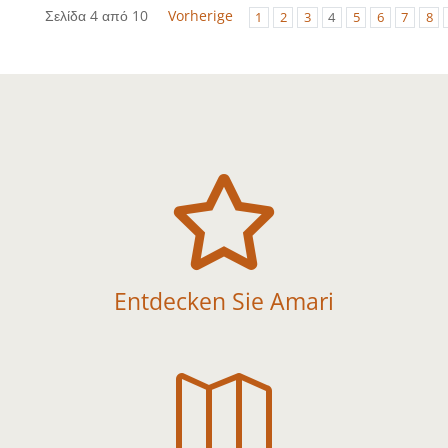
Σελίδα 4 από 10
Vorherige
1
2
3
4
5
6
7
8

Entdecken Sie Amari
