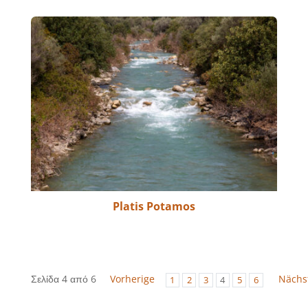
Platis Potamos
Σελίδα 4 από 6
Vorherige
Nächs
1
2
3
4
5
6