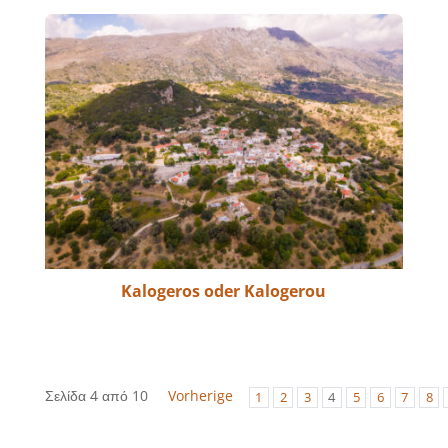
Kalogeros oder Kalogerou
Σελίδα 4 από 10
Vorherige
1
2
3
4
5
6
7
8