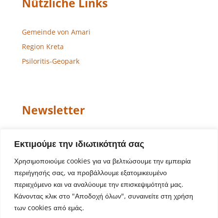
Nützliche Links
Gemeinde von Amari
Region Kreta
Psiloritis-Geopark
Newsletter
Email
Εκτιμούμε την ιδιωτικότητά σας
Χρησιμοποιούμε cookies για να βελτιώσουμε την εμπειρία
περιήγησής σας, να προβάλλουμε εξατομικευμένο
περιεχόμενο και να αναλύουμε την επισκεψιμότητά μας.
Κάνοντας κλικ στο "Αποδοχή όλων", συναινείτε στη χρήση
των cookies από εμάς.