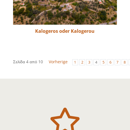
Kalogeros oder Kalogerou
Σελίδα 4 από 10
Vorherige
1
2
3
4
5
6
7
8
