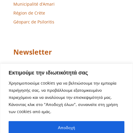
Municipalité d’Amari
Région de Crète
Géoparc de Psiloritis
Newsletter
Email
Εκτιμούμε την ιδιωτικότητά σας
Χρησιμοποιούμε cookies για να βελτιώσουμε την εμπειρία
περιήγησής σας, να προβάλλουμε εξατομικευμένο
περιεχόμενο και να αναλύουμε την επισκεψιμότητά μας.
Κάνοντας κλικ στο "Αποδοχή όλων", συναινείτε στη χρήση
των cookies από εμάς.
Conception de site Web – Développement
Aegean
Αποδοχή
Solutions
| Copyright © 2022 Municipalité d’Amari