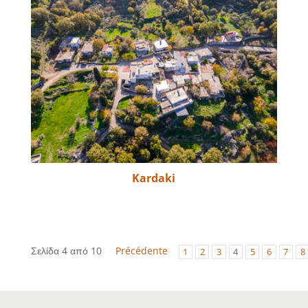
Kardaki
Σελίδα 4 από 10
Précédente
1
2
3
4
5
6
7
8