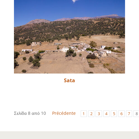
Sata
Σελίδα 8 από 10
Précédente
1
2
3
4
5
6
7
8