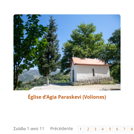
Église d’Agia Paraskevi (Voliones)
Σελίδα 1 από 11
Précédente
1
2
3
4
5
6
7
8