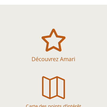

Découvrez Amari

Carte des points d’intérêt