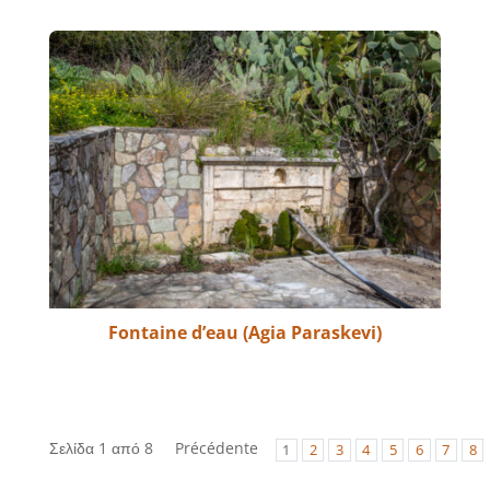
Fontaine d’eau (Agia Paraskevi)
Σελίδα 1 από 8
Précédente
1
2
3
4
5
6
7
8