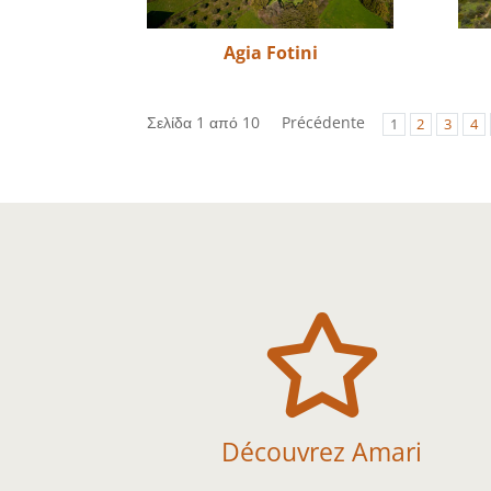
Agia Fotini
Σελίδα 1 από 10
Précédente
1
2
3
4

Découvrez Amari