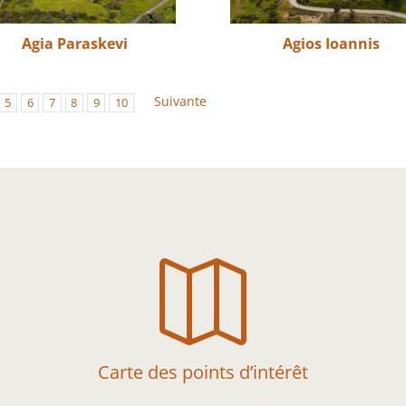
Agia Paraskevi
Agios Ioannis
Suivante
5
6
7
8
9
10

Carte des points d’intérêt